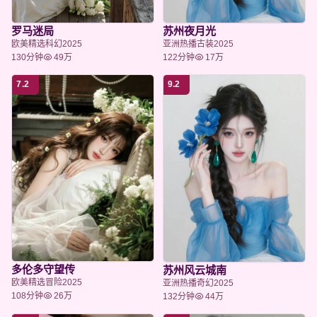
苏州夜月光
罗马迷局
亚洲热播
古装
2025
欧美精选
科幻
2025
122分钟
17万
130分钟
49万
7.2
9.2
多伦多守望传
苏州风云城南
欧美精选
冒险
2025
亚洲热播
奇幻
2025
108分钟
26万
132分钟
44万