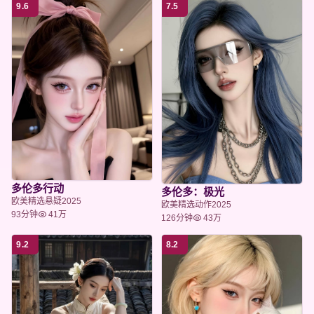
9.6
7.5
多伦多行动
多伦多：极光
欧美精选
悬疑
2025
欧美精选
动作
2025
93分钟
41万
126分钟
43万
9.2
8.2