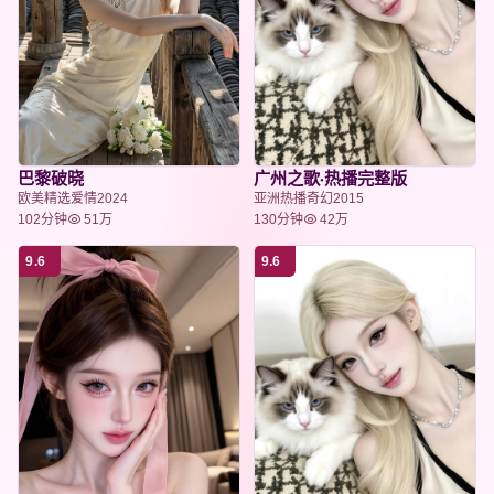
巴黎破晓
广州之歌·热播完整版
欧美精选
爱情
2024
亚洲热播
奇幻
2015
102分钟
51万
130分钟
42万
9.6
9.6